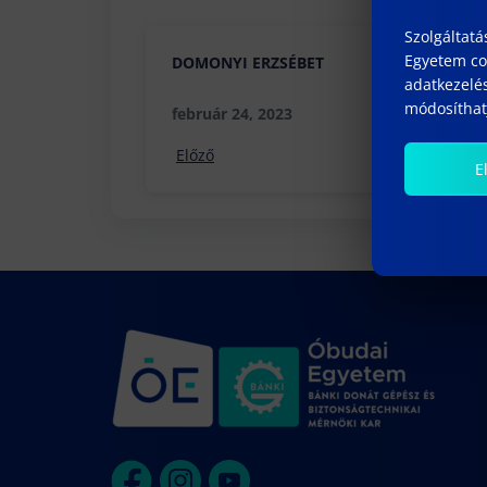
Szolgáltatá
Egyetem coo
DOMONYI ERZSÉBET
adatkezelés
módosíthatj
február 24, 2023
Előző
E