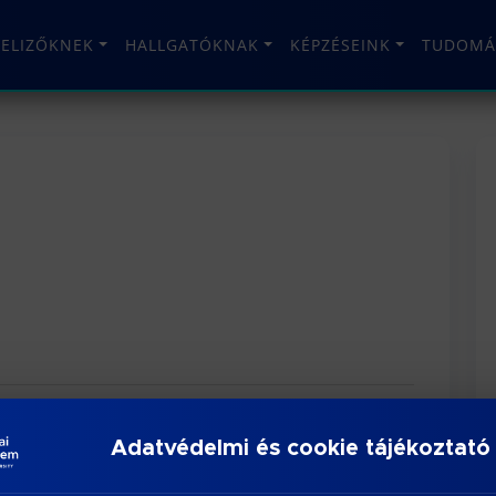
TELIZŐKNEK
HALLGATÓKNAK
KÉPZÉSEINK
TUDOMÁ
Adatvédelmi és cookie tájékoztató