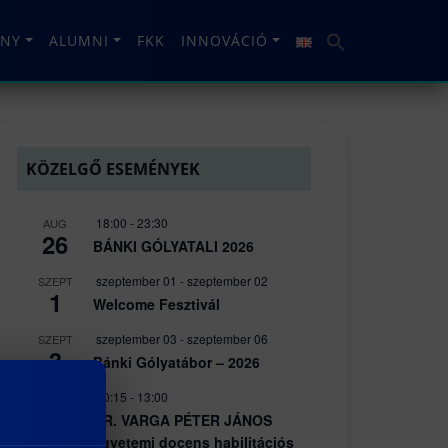
NY
ALUMNI
FKK
INNOVÁCIÓ
KÖZELGŐ ESEMÉNYEK
18:00
-
23:30
AUG
26
BÁNKI GÓLYATALI 2026
szeptember 01
-
szeptember 02
SZEPT
1
Welcome Fesztivál
szeptember 03
-
szeptember 06
SZEPT
3
Bánki Gólyatábor – 2026
10:15
-
13:00
SZEPT
3
DR. VARGA PÉTER JÁNOS
egyetemi docens habilitációs