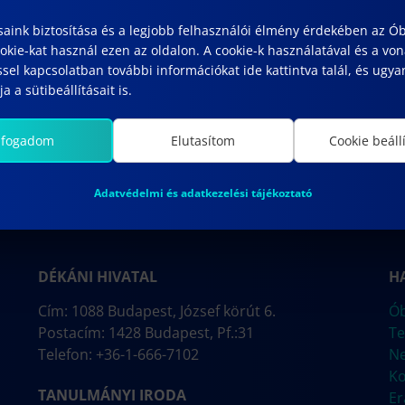
saink biztosítása és a legjobb felhasználói élmény érdekében az Ó
kie-kat használ ezen az oldalon. A cookie-k használatával és a vo
HELL-SZABÓ JULIANNA
sel kapcsolatban további információkat ide kattintva talál, és ugyan
a a sütibeállításait is.
február 24, 2023
Következő
lfogadom
Elutasítom
Cookie beáll
Adatvédelmi és adatkezelési tájékoztató
DÉKÁNI HIVATAL
H
Cím: 1088 Budapest, József körút 6.
Ób
Postacím: 1428 Budapest, Pf.:31
Te
Telefon: +36-1-666-7102
N
Ko
TANULMÁNYI IRODA
E