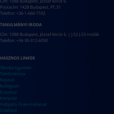
Cím: 1088 Budapest, József körút 6.
Postacím: 1428 Budapest, Pf.:31
Telefon: +36-1-666-7102
TANULMÁNYI IRODA
Cím: 1088 Budapest, József körút 6. | J.52-J.53 irodák
Telefon: +36-30-312-6058
HASZNOS LINKEK
Óbudai Egyetem
Telefonkönyv
Neptun
Kollégium
Erasmus
Könyvtár
Hallgatói Önkormányzat
Diákhitel