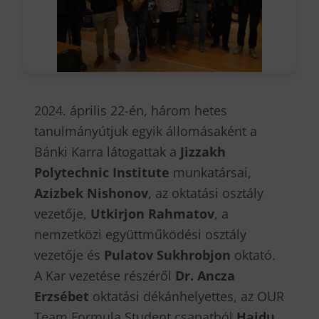
2024. április 22-én, három hetes
tanulmányútjuk egyik állomásaként a
Bánki Karra látogattak a
Jizzakh
Polytechnic Institute
munkatársai,
Azizbek Nishonov
, az oktatási osztály
vezetője,
Utkirjon Rahmatov
, a
nemzetközi együttműködési osztály
vezetője és
Pulatov Sukhrobjon
oktató.
A Kar vezetése részéről
Dr. Ancza
Erzsébet
oktatási dékánhelyettes, az OUR
Team Formula Student csapatból
Hajdu