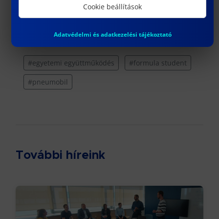
Cookie beállítások
Adatvédelmi és adatkezelési tájékoztató
Címkék
#egyetemi együttműködés
#formula student
#pneumobil
További híreink