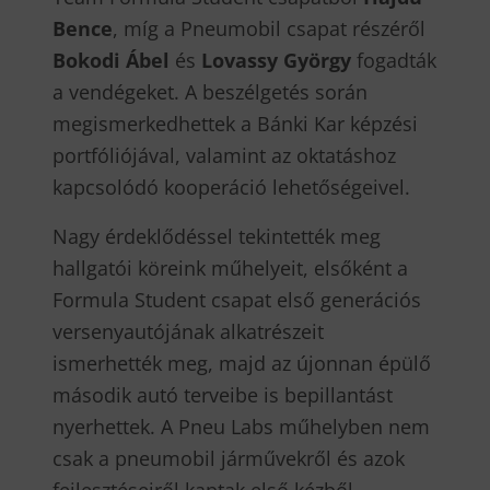
Bence
, míg a Pneumobil csapat részéről
Bokodi Ábel
és
Lovassy György
fogadták
a vendégeket. A beszélgetés során
megismerkedhettek a Bánki Kar képzési
portfóliójával, valamint az oktatáshoz
kapcsolódó kooperáció lehetőségeivel.
Nagy érdeklődéssel tekintették meg
hallgatói köreink műhelyeit, elsőként a
Formula Student csapat első generációs
versenyautójának alkatrészeit
ismerhették meg, majd az újonnan épülő
második autó terveibe is bepillantást
nyerhettek. A Pneu Labs műhelyben nem
csak a pneumobil járművekről és azok
fejlesztéseiről kaptak első kézből