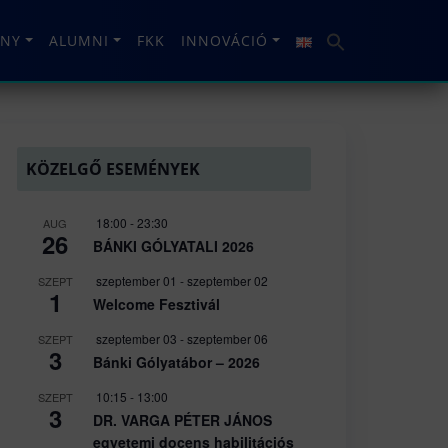
NY
ALUMNI
FKK
INNOVÁCIÓ
KÖZELGŐ ESEMÉNYEK
18:00
-
23:30
AUG
26
BÁNKI GÓLYATALI 2026
szeptember 01
-
szeptember 02
SZEPT
1
Welcome Fesztivál
szeptember 03
-
szeptember 06
SZEPT
3
Bánki Gólyatábor – 2026
10:15
-
13:00
SZEPT
3
DR. VARGA PÉTER JÁNOS
egyetemi docens habilitációs