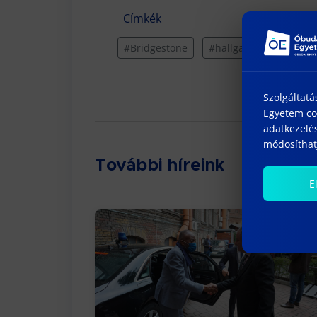
Címkék
#Bridgestone
#hallgatói gyakorlat
Szolgáltatá
Egyetem coo
adatkezelés
módosíthatj
További híreink
E