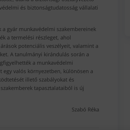
védelmi és biztonságtudatosság vállalati
ők a gyár munkavédelmi szakembereinek
ék a termelési részleget, ahol
rások potenciális veszélyeit, valamint a
ket. A tanulmányi kirándulás során a
gfigyelhették a munkavédelmi
át egy valós környezetben, különösen a
dtetését illető szabályokat és
szakemberek tapasztalataiból is új
Szabó Réka