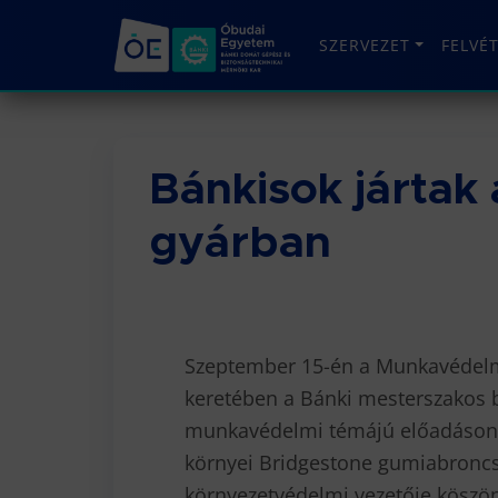
SZERVEZET
FELVÉ
Bánkisok jártak
gyárban
Szeptember 15-én a Munkavédelm
keretében a Bánki mesterszakos b
munkavédelmi témájú előadáson é
környei Bridgestone gumiabroncs
környezetvédelmi vezetője köszönt