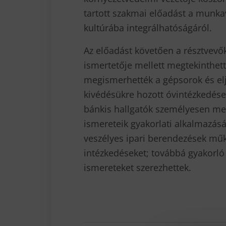
tartott szakmai előadást a munka
kultúrába integrálhatóságáról.
Az előadást követően a résztvev
ismertetője mellett megtekinthett
megismerhették a gépsorok és eljá
kivédésükre hozott óvintézkedése
bánkis hallgatók személyesen me
ismereteik gyakorlati alkalmazás
veszélyes ipari berendezések műkö
intézkedéseket; továbbá gyakorló 
ismereteket szerezhettek.