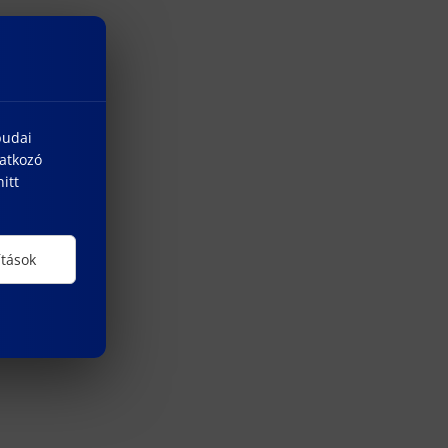
budai
natkozó
itt
ítások