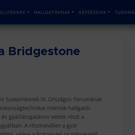
TELIZŐKNEK
HALLGATÓKNAK
KÉPZÉSEINK
TUDOMÁ
 a Bridgestone
i Szakemberek IX. Országos Fórumának
iztonságtechnikai mérnök hallgatói
s gyárlátogatáson vettek részt a
gyárban. A résztvevőket a gyár
ötte, utána a biztonsági osztályvezető