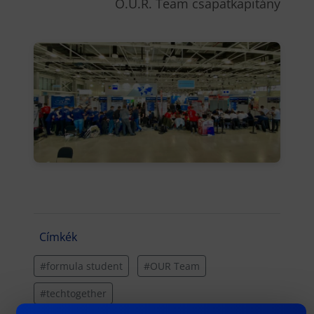
O.U.R. Team csapatkapitány
Címkék
#formula student
#OUR Team
#techtogether