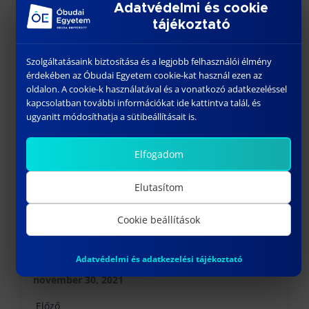
Adatvédelmi és cookie
tájékoztató
Szolgáltatásaink biztosítása és a legjobb felhasználói élmény
érdekében az Óbudai Egyetem cookie-kat használ ezen az
További híreink
oldalon. A cookie-k használatával és a vonatkozó adatkezeléssel
kapcsolatban további információkat ide kattintva talál, és
ugyanitt módosíthatja a sütibeállításait is.
Elfogadom
Elutasítom
Cookie beállítások
BÚCSÚZUNK BIHARI LÁSZLÓ KOLLÉGÁNKTÓL
Adatvédelmi és adatkezelési tájékoztató
november 30, 2021
Előző