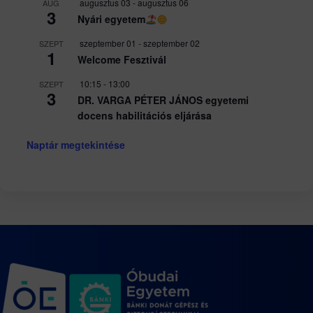
augusztus 03
-
augusztus 06
AUG
3
Nyári egyetem
szeptember 01
-
szeptember 02
SZEPT
1
Welcome Fesztivál
10:15
-
13:00
SZEPT
3
DR. VARGA PÉTER JÁNOS egyetemi
docens habilitációs eljárása
Naptár megtekintése