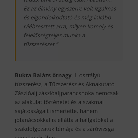
Ez az élmény egyszerre volt izgalmas
és elgondolkodtató és még inkább
ráébresztett arra, milyen komoly és
felelősségteljes munka a
tűzszerészet.
”
Bukta Balázs őrnagy
, I. osztályú
tűzszerész, a Tűzszerész és Aknakutató
Zászlóalj zászlóaljparancsnoka nemcsak
az alakulat történetét és a szakmai
sajátosságait ismertette, hanem
jótanácsokkal is ellátta a hallgatókat a
szakdolgozatuk témája és a záróvizsga
vonatkozásában.