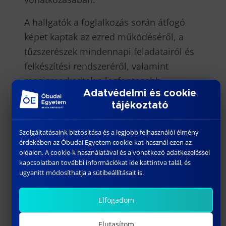
A hallgatók a foglalkozás során átfogó
képet kaptak az ezred működéséről, a
tűzszerészek mindennapi feladatairól és
felkészítési rendszeréről, valamint
megismerkedtek a legfontosabb
Adatvédelmi és cookie
eljárásrendekkel. A biztonsági szabályok
tájékoztató
ismertetését követően betekintést
nyerhettek a robbanószerkezetek
Szolgáltatásaink biztosítása és a legjobb felhasználói élmény
felderítésének lépéseibe, különös
érdekében az Óbudai Egyetem cookie-kat használ ezen az
tekintettel a felismerés, az azonosítás és
oldalon. A cookie-k használatával és a vonatkozó adatkezeléssel
kapcsolatban további információkat ide kattintva talál, és
a kockázatértékelés folyamatára. A képzés
ugyanitt módosíthatja a sütibeállításait is.
egyik legnagyobb értékét az jelentette,
hogy a résztvevők robbanóanyagot nem
Elfogadom
tartalmazó úgynevezett inert
Elutasítom