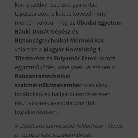
környezetben szerzett gyakorlati
tapasztalatot. E kettős követelmény
mentén valósul meg az
Óbudai Egyetem
Bánki Donát Gépész és
Biztonságtechnikai Mérnöki Kar
,
valamint a
Magyar Honvédség 1.
Tűzszerész és Folyamőr Ezred
közötti
együttműködés, amelynek keretében a
Robbantástechnikai
szakmérnök/szakember
szakirányú
továbbképzés hallgatói rendszeresen
részt vesznek gyakorlatorientált
foglalkozásokon.
A „
Robbanószerkezetek felderítése
”, illetve
a „
Robbantásos cselekmények