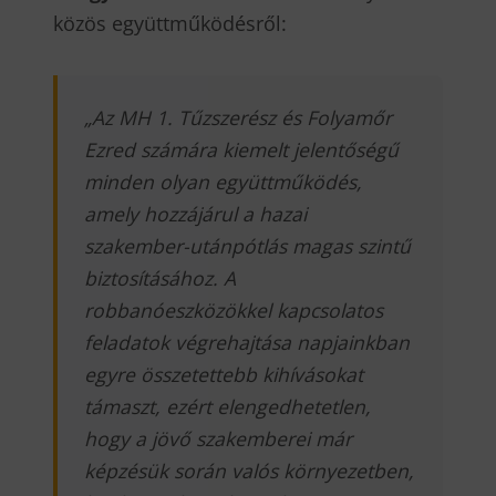
közös együttműködésről:
„
Az MH 1. Tűzszerész és Folyamőr
Ezred számára kiemelt jelentőségű
minden olyan együttműködés,
amely hozzájárul a hazai
szakember-utánpótlás magas szintű
biztosításához. A
robbanóeszközökkel kapcsolatos
feladatok végrehajtása napjainkban
egyre összetettebb kihívásokat
támaszt, ezért elengedhetetlen,
hogy a jövő szakemberei már
képzésük során valós környezetben,