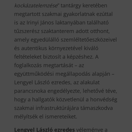
kockázatelemzése
” tantárgy keretében
megtartott szakmai gyakorlatnak ezúttal
is az Irinyi János laktanyában található
tűzszerész szaktanterem adott otthont,
amely egyedülálló szemléltetőeszközeivel
és autentikus környezetével kiváló
feltételeket biztosít a képzéshez. A
foglalkozás megtartását – az
együttműködési megállapodás alapján –
Lengyel László ezredes, az alakulat
parancsnoka engedélyezte, lehetővé téve,
hogy a hallgatók közvetlenül a honvédség
szakmai infrastruktúrájára támaszkodva
mélyítsék el ismereteiket.
Lengyel László ezredes
véleménye a