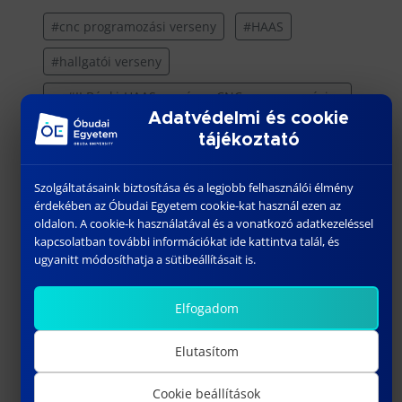
#cnc programozási verseny
#HAAS
#hallgatói verseny
#II Bánki-HAAS országos CNC programozási
verseny
Adatvédelmi és cookie
tájékoztató
Szolgáltatásaink biztosítása és a legjobb felhasználói élmény
érdekében az Óbudai Egyetem cookie-kat használ ezen az
oldalon. A cookie-k használatával és a vonatkozó adatkezeléssel
kapcsolatban további információkat ide kattintva talál, és
További híreink
ugyanitt módosíthatja a sütibeállításait is.
Elfogadom
Elutasítom
Cookie beállítások