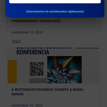
Adatvédelmi és adatkezelési tájékoztató
BESZÁMOLÓ A II. BÁNKI-HAAS ORSZÁGOS CNC
PROGRAMOZÁSI VERSENYRŐL
november 13, 2023
Előző
A BIZTONSÁGTUDOMÁNY ÜNNEPE A BÁNKI
KARON
november 15, 2023