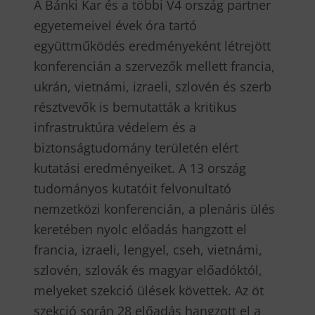
A Bánki Kar és a többi V4 ország partner
egyetemeivel évek óra tartó
együttműködés eredményeként létrejött
konferencián a szervezők mellett francia,
ukrán, vietnámi, izraeli, szlovén és szerb
résztvevők is bemutatták a kritikus
infrastruktúra védelem és a
biztonságtudomány területén elért
kutatási eredményeiket. A 13 ország
tudományos kutatóit felvonultató
nemzetközi konferencián, a plenáris ülés
keretében nyolc előadás hangzott el
francia, izraeli, lengyel, cseh, vietnámi,
szlovén, szlovák és magyar előadóktól,
melyeket szekció ülések követtek. Az öt
szekció során 28 előadás hangzott el a