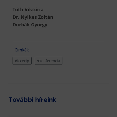
Tóth Viktória
Dr. Nyikes Zoltán
Durbák György
Címkék
#iccecip
#konferencia
További híreink