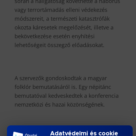
során a hallgatóság követhette a háborús
vagy terrortámadás elleni védekezés
módszereit, a természeti katasztrófák
okozta káresetek megelőzését, illetve a
bekövetkezése esetén enyhítési
lehetőségeit összegző előadásokat.
A szervezők gondoskodtak a magyar
folklór bemutatásáról is. Egy népitánc
bemutatóval kedveskedtek a konferencia
nemzetközi és hazai közönségének.
Adatvédelmi és cookie