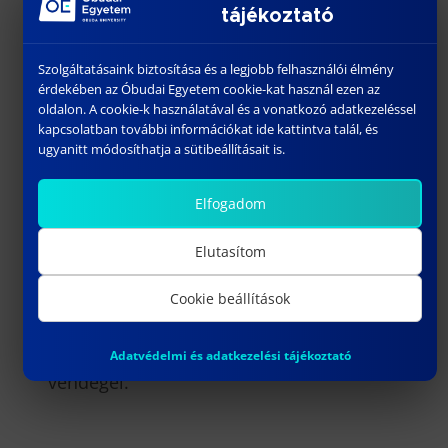
A második napon a szervezők egy
tájékoztató
workshop-ot rendeztek. A résztvevő
külföldi egyetemekkel az együttműködés
Szolgáltatásaink biztosítása és a legjobb felhasználói élmény
érdekében az Óbudai Egyetem cookie-kat használ ezen az
lehetőségeiről tárgyaltak. A workshop
oldalon. A cookie-k használatával és a vonatkozó adatkezeléssel
moderátora Dr. Leopold Kruszka volt
kapcsolatban további információkat ide kattintva talál, és
Lengyelországból. A Szabadkai Műszaki
ugyanitt módosíthatja a sütibeállításait is.
Főiskola intézetigazgatója, Dr. Igor
Elfogadom
Fürstner, a főiskola részvételével
megvalósuló erasmus + projektet mutatta
Elutasítom
be, majd más pályázatokról egyeztettek
az együttműködés keretében. Ebéd után
Cookie beállítások
pedig egy napsütéses városnézésen
vettek részt a konferencia érdeklődő
Adatvédelmi és adatkezelési tájékoztató
vendégei.