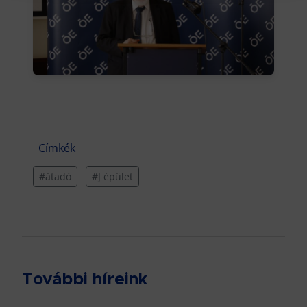
Címkék
#átadó
#J épület
További híreink