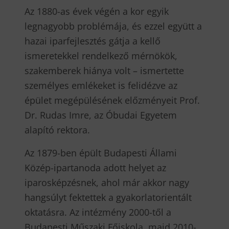
Az 1880-as évek végén a kor egyik
legnagyobb problémája, és ezzel együtt a
hazai iparfejlesztés gátja a kellő
ismeretekkel rendelkező mérnökök,
szakemberek hiánya volt – ismertette
személyes emlékeket is felidézve az
épület megépülésének előzményeit Prof.
Dr. Rudas Imre, az Óbudai Egyetem
alapító rektora.
Az 1879-ben épült Budapesti Állami
Közép-ipartanoda adott helyet az
iparosképzésnek, ahol már akkor nagy
hangsúlyt fektettek a gyakorlatorientált
oktatásra. Az intézmény 2000-től a
Budapesti Műszaki Főiskola, majd 2010-