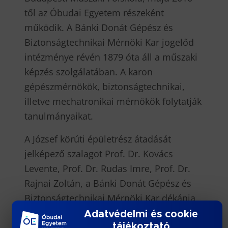
től az Óbudai Egyetem részeként
működik. A Bánki Donát Gépész és
Biztonságtechnikai Mérnöki Kar jogelőd
intézménye révén 1879 óta áll a műszaki
képzés szolgálatában. A karon
gépészmérnökök, biztonságtechnikai,
illetve mechatronikai mérnökök folytatják
tanulmányaikat.
A József körúti épületrész átadását
jelképező szalagot Prof. Dr. Kovács
Levente, Prof. Dr. Rudas Imre, Prof. Dr.
Rajnai Zoltán, a Bánki Donát Gépész és
Biztonságtechnikai Mérnöki Kar dékánja
és Dr. Demény Ádám, a Közbeszerzési és
Adatvédelmi és cookie
Ellátási Főigazgatóság főigazgatója vágta
tájékoztató