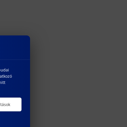
budai
natkozó
itt
ítások