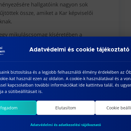
ényezésére hallgatóink nagyon sok
jtöttek össze, amiket a Kar képviselői
knak.
egy mikuláscsomag kíséretében a
– az idei évben hatvanezer Forintot
Adatvédelmi és cookie tájékoztató
y öröm volt számunkra látni a verseket
 készülő gyermekeket. Köszönjük szépen
odavezetőknek, óvónőknek, hogy
saink biztosítása és a legjobb felhasználói élmény érdekében az Ó
atást.
kie-kat használ ezen az oldalon. A cookie-k használatával és a vo
sel kapcsolatban további információkat ide kattintva talál, és ugyan
a a sütibeállításait is.
lfogadom
Elutasítom
Cookie beáll
zpatona
Adatvédelmi és adatkezelési tájékoztató