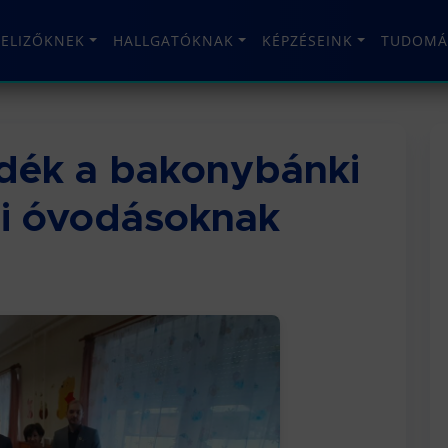
TELIZŐKNEK
HALLGATÓKNAK
KÉPZÉSEINK
TUDOMÁ
ndék a bakonybánki
ai óvodásoknak