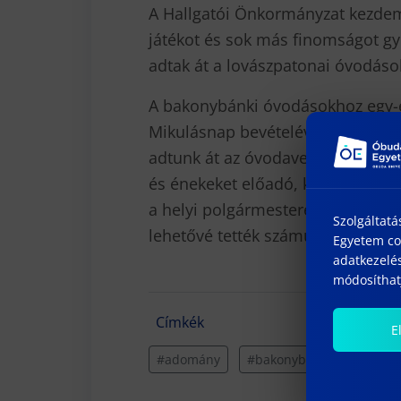
A Hallgatói Önkormányzat kezdem
játékot és sok más finomságot gyű
adtak át a lovászpatonai óvodáso
A bakonybánki óvodásokhoz egy-
Mikulásnap bevételével érkeztünk 
adtunk át az óvodavezetőnek. Nag
és énekeket előadó, karácsonyra
a helyi polgármestereknek és óv
Szolgáltatá
lehetővé tették számunkra a látog
Egyetem coo
adatkezelés
módosíthatj
Címkék
E
#adomány
#bakonybánk
#lovás