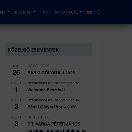
NY
ALUMNI
FKK
INNOVÁCIÓ
KÖZELGŐ ESEMÉNYEK
18:00
-
23:30
AUG
26
BÁNKI GÓLYATALI 2026
szeptember 01
-
szeptember 02
SZEPT
1
Welcome Fesztivál
szeptember 03
-
szeptember 06
SZEPT
3
Bánki Gólyatábor – 2026
10:15
-
13:00
SZEPT
3
DR. VARGA PÉTER JÁNOS
egyetemi docens habilitációs