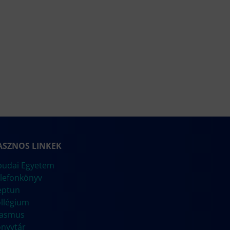
ASZNOS LINKEK
udai Egyetem
lefonkönyv
eptun
llégium
rasmus
nyvtár