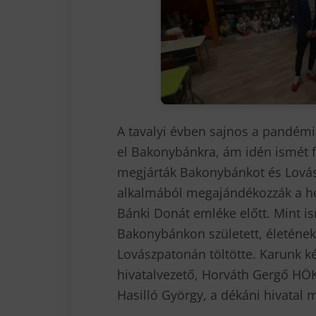
A tavalyi évben sajnos a pandémi
el Bakonybánkra, ám idén ismét 
megjárták Bakonybánkot és Lovás
alkalmából megajándékozzák a hely
Bánki Donát emléke előtt. Mint i
Bakonybánkon született, életéne
Lovászpatonán töltötte. Karunk k
hivatalvezető, Horváth Gergő HÖK-
Hasilló György, a dékáni hivatal