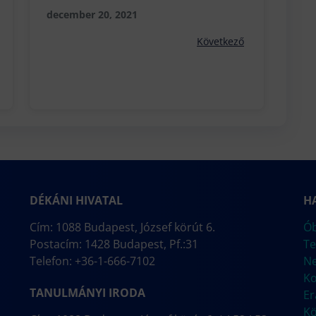
december 20, 2021
Következő
DÉKÁNI HIVATAL
H
Cím: 1088 Budapest, József körút 6.
Ób
Postacím: 1428 Budapest, Pf.:31
Te
Telefon: +36-1-666-7102
N
Ko
TANULMÁNYI IRODA
E
Kö