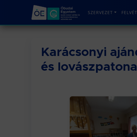
SZERVEZET
FELVÉ
Karácsonyi ajá
és lovászpaton