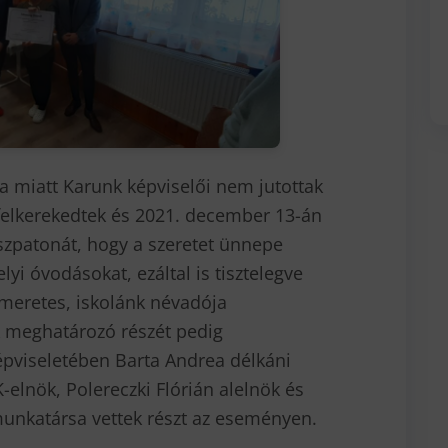
a miatt Karunk képviselői nem jutottak
felkerekedtek és 2021. december 13-án
zpatonát, hogy a szeretet ünnepe
i óvodásokat, ezáltal is tisztelegve
smeretes, iskolánk névadója
k meghatározó részét pedig
épviseletében Barta Andrea délkáni
elnök, Polereczki Flórián alelnök és
 munkatársa vettek részt az eseményen.