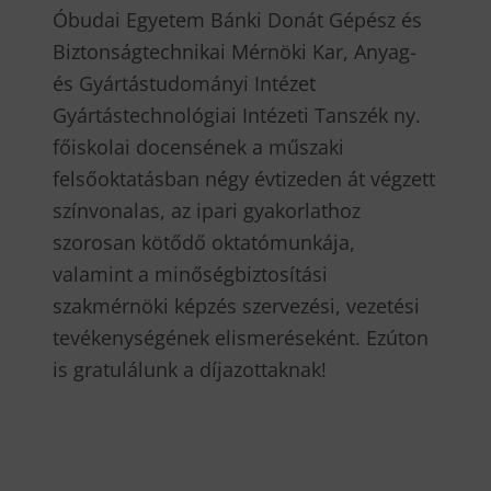
Óbudai Egyetem Bánki Donát Gépész és
Biztonságtechnikai Mérnöki Kar, Anyag-
és Gyártástudományi Intézet
Gyártástechnológiai Intézeti Tanszék ny.
főiskolai docensének a műszaki
felsőoktatásban négy évtizeden át végzett
színvonalas, az ipari gyakorlathoz
szorosan kötődő oktatómunkája,
valamint a minőségbiztosítási
szakmérnöki képzés szervezési, vezetési
tevékenységének elismeréseként. Ezúton
is gratulálunk a díjazottaknak!