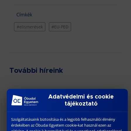
Címkék
#elismerések
#EU-PED
További híreink
Adatvédelmi és cookie
tájékoztató
Szolgáltatásaink biztosítása és a legjobb felhasználói élmény
érdekében az Óbudai Egyetem cookie-kat használ ezen az