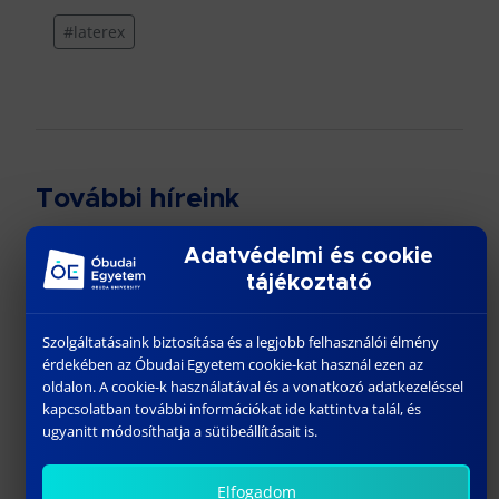
#laterex
További híreink
Adatvédelmi és cookie
tájékoztató
Szolgáltatásaink biztosítása és a legjobb felhasználói élmény
érdekében az Óbudai Egyetem cookie-kat használ ezen az
oldalon. A cookie-k használatával és a vonatkozó adatkezeléssel
kapcsolatban további információkat ide kattintva talál, és
ugyanitt módosíthatja a sütibeállításait is.
EGYÜTTMŰKÖDÉSI KERETMEGÁLLAPODÁST
KÖTÖTT AZ ÓBUDAI EGYETEM BÁNKI DONÁT
Elfogadom