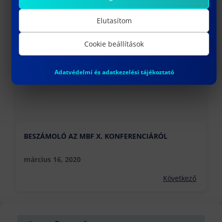
GÉPÉSZ ÉS BIZTONSÁGTECHNIKAI MÉRNÖKI KAR
ÉS A DAHUA TECHNOLOGY HUNGARY KFT.
március 10, 2020
Elutasítom
Előző
Cookie beállítások
Adatvédelmi és adatkezelési tájékoztató
BESZÁMOLÓ AZ MBF X. KONFERENCIÁRÓL
március 16, 2020
Következő