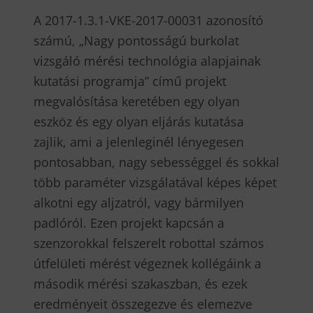
A 2017-1.3.1-VKE-2017-00031 azonosító
számú, „Nagy pontosságú burkolat
vizsgáló mérési technológia alapjainak
kutatási programja” című projekt
megvalósítása keretében egy olyan
eszköz és egy olyan eljárás kutatása
zajlik, ami a jelenleginél lényegesen
pontosabban, nagy sebességgel és sokkal
több paraméter vizsgálatával képes képet
alkotni egy aljzatról, vagy bármilyen
padlóról. Ezen projekt kapcsán a
szenzorokkal felszerelt robottal számos
útfelületi mérést végeznek kollégáink a
második mérési szakaszban, és ezek
eredményeit összegezve és elemezve