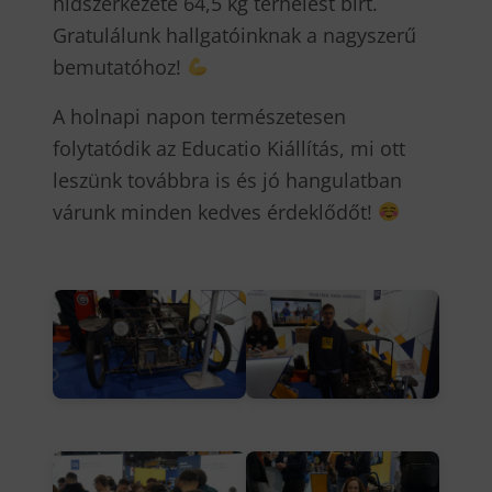
hídszerkezete 64,5 kg terhelést bírt.
Gratulálunk hallgatóinknak a nagyszerű
bemutatóhoz!
A holnapi napon természetesen
folytatódik az Educatio Kiállítás, mi ott
leszünk továbbra is és jó hangulatban
várunk minden kedves érdeklődőt!