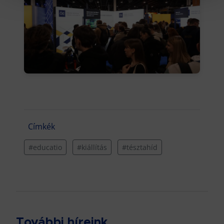
Címkék
#educatio
#kiállítás
#tésztahíd
További híreink