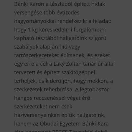
Bánki Karon a tésztából épített hidak
versengése több évtizedes
hagyományokkal rendelkezik; a feladat:
hogy 1 kg kereskedelmi forgalomban
kapható tésztából hallgatóink szigorú
szabályok alapján híd vagy
tartószerkezeteket építsenek, és ezeket
egy erre a célra Laky Zoltán tanár úr által
tervezett és épített szakítógéppel
terheljék, és kiderüljön, hogy mekkora a
szerkezetek teherbírása. A legtöbbször
hangos reccsenéssel véget érő
szerkezeteket nem csak
háziversenyeinken építik hallgatóink,
hanem az Óbudai Egyetem Bánki Kara
által szervezett RECCS Tésztahíd-építő