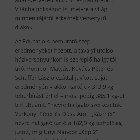
Világbajnokságon is, melyre a világ
minden tájáról érkeznek versenyző
diákok.
Az Educatio-s bemutató szép
eredményeket hozott, a tavalyi utolsó
háziversenyünkön is szereplő hallgatói
trió: Pompor Mátyás, Kovács Péter és
Schäffer László ezúttal javított saját
eredményén – akkor tartójuk 313,9 kg
teherbírást ért el – most pedig 385,1 kg-ot
bírt „Beambi” névre hallgató szerkezetük.
Várkonyi Péter és Dósa Áron „Kázmér”
névre hallgató tartója 182,9 kg terhelésig
jutott, míg Unyi Nándor „Kop 2”