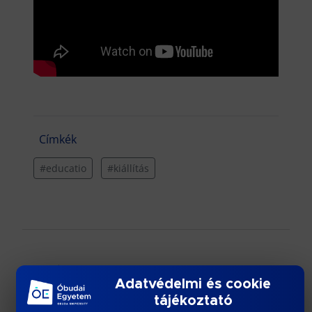
Címkék
#educatio
#kiállítás
További híreink
Adatvédelmi és cookie
tájékoztató