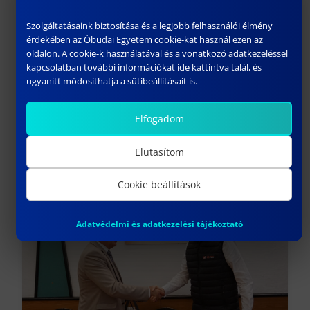
Szolgáltatásaink biztosítása és a legjobb felhasználói élmény
érdekében az Óbudai Egyetem cookie-kat használ ezen az
oldalon. A cookie-k használatával és a vonatkozó adatkezeléssel
kapcsolatban további információkat ide kattintva talál, és
ugyanitt módosíthatja a sütibeállításait is.
Elfogadom
EDUCATIO 2024 – BESZÁMOLÓ A MÁSODIK
NAPRÓL
Elutasítom
január 12, 2024
Cookie beállítások
Előző
Adatvédelmi és adatkezelési tájékoztató