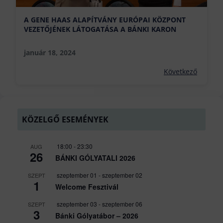
A GENE HAAS ALAPÍTVÁNY EURÓPAI KÖZPONT
VEZETŐJÉNEK LÁTOGATÁSA A BÁNKI KARON
január 18, 2024
Következő
KÖZELGŐ ESEMÉNYEK
18:00
-
23:30
AUG
26
BÁNKI GÓLYATALI 2026
szeptember 01
-
szeptember 02
SZEPT
1
Welcome Fesztivál
szeptember 03
-
szeptember 06
SZEPT
3
Bánki Gólyatábor – 2026